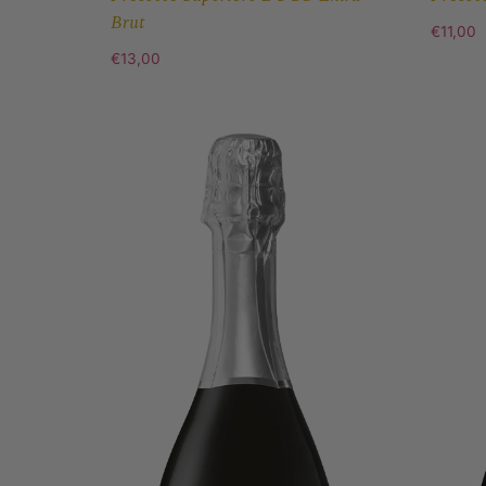
Brut
€
11,00
€
13,00