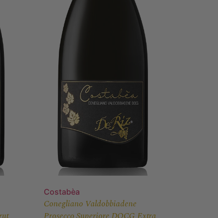
Costabèa
Conegliano Valdobbiadene
rut
Prosecco Superiore DOCG Extra