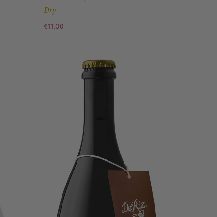
Dry
€
11,00