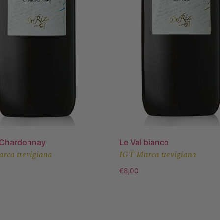
 Chardonnay
Le Val bianco
rca trevigiana
IGT Marca trevigiana
€
8,00