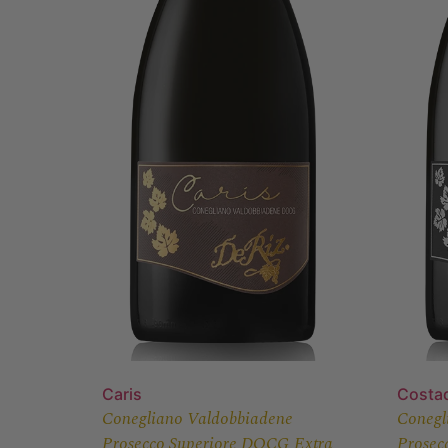
Caris
Costa
Conegliano Valdobbiadene
Conegl
Prosecco Superiore DOCG Extra
Prosec