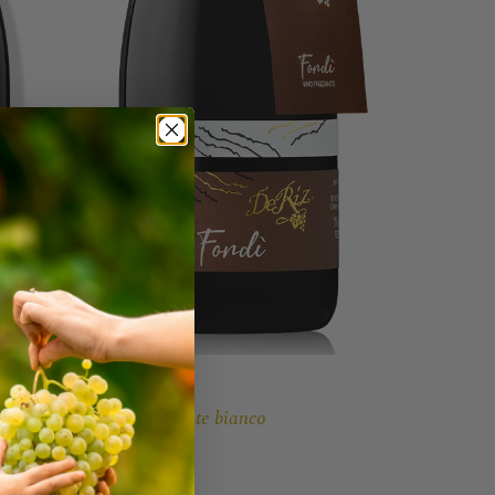
Fondì
Vino frizzante bianco
€
8,00