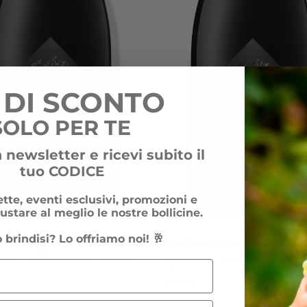
 DI SCONTO
SOLO PER TE
la newsletter e ricevi subito il
tuo CODICE
tte, eventi esclusivi, promozioni e
ustare al meglio le nostre bollicine.
o brindisi? Lo offriamo noi! 🥂
derù Magnum
Fest’on Magnum
iano Valdobbiadene DOCG
Spumante Extra Dry
€
15,00