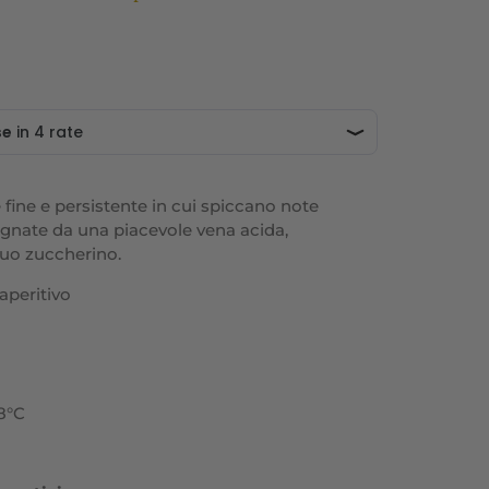
ine e persistente in cui spiccano note
agnate da una piacevole vena acida,
duo zuccherino.
aperitivo
-8°C