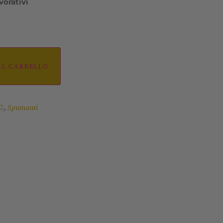
vorativi
al carrello
,
G
Spumanti