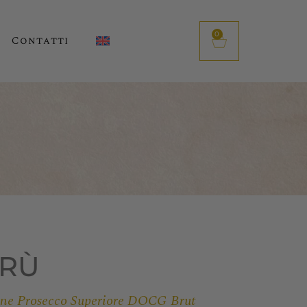
0
Contatti
ERÙ
ene Prosecco Superiore DOCG Brut