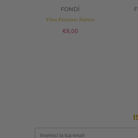
FONDÌ
F
Vino frizzante bianco
€
8,00
I
Email