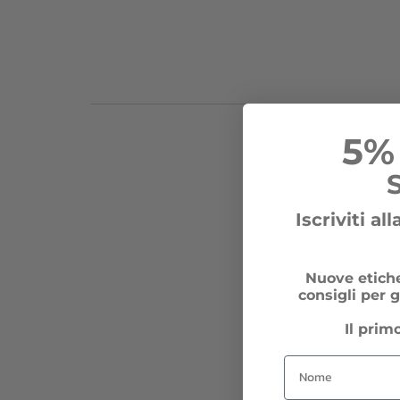
5%
Iscriviti al
Nuove etiche
consigli per g
Il prim
Nome