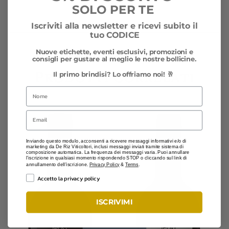
SOLO PER TE
Iscriviti alla newsletter e ricevi subito il
tuo CODICE
Nuove etichette, eventi esclusivi, promozioni e
consigli per gustare al meglio le nostre bollicine.
Prodotti correlati
Il primo brindisi? Lo offriamo noi! 🥂
Nome
Email
Inviando questo modulo, acconsenti a ricevere messaggi informativi e/o di
marketing da De Riz Viticoltori, inclusi messaggi inviati tramite sistema di
composizione automatica. La frequenza dei messaggi varia. Puoi annullare
l'iscrizione in qualsiasi momento rispondendo STOP o cliccando sul link di
annullamento dell'iscrizione.
Privacy Policy
&
Terms
.
Privacy
Accetto la privacy policy
ISCRIVIMI