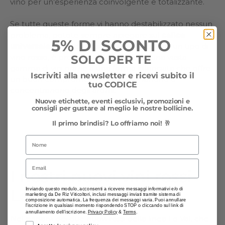
vino per un’esperienza coinvolgente e totalizzante.
Se tutte queste forme vi hanno destabilizzato nessun
problema, potete sempre ripiegare sul
calice
5% DI SCONTO
universale.
Pur non essendo specifico per un tipo di
vino rosso, è progettato per esaltare una vasta
SOLO PER TE
gamma di vini grazie a una forma bilanciata che offre
Iscriviti alla newsletter e ricevi subito il
un buon compromesso tra ossigenazione e
tuo CODICE
concentrazione degli aromi.
Nuove etichette, eventi esclusivi, promozioni e
consigli per gustare al meglio le nostre bollicine.
Il primo brindisi? Lo offriamo noi! 🥂
Nome
Email
I nostri nuovi vini rossi
Inviando questo modulo, acconsenti a ricevere messaggi informativi e/o di
Le Val
marketing da De Riz Viticoltori, inclusi messaggi inviati tramite sistema di
composizione automatica. La frequenza dei messaggi varia. Puoi annullare
l'iscrizione in qualsiasi momento rispondendo STOP o cliccando sul link di
annullamento dell'iscrizione.
Privacy Policy
&
Terms
.
Nel parlarvi dei due nuovi rossi della linea Le Val, che
Privacy